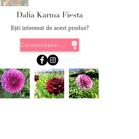
Dalia Karma Fiesta
Ești interesat de acest produs?
Contacteaza-ne
Informatii
GDPR
-
Regulamentul General Pentru Protectia Datelor Personale
Termeni si conditii
Politica de confidentialitate