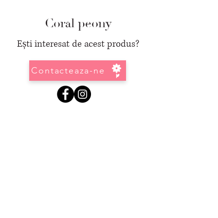
Coral peony
Ești interesat de acest produs?
Contacteaza-ne
Informatii
GDPR
-
Regulamentul General Pentru Protectia Datelor Personale
Termeni si conditii
Politica de confidentialitate